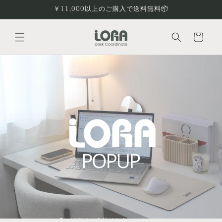
コンテ
￥11,000以上のご購入で送料無料📦
ンツに
進む
カ
ー
ト