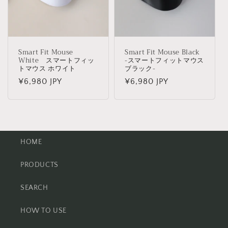
Smart Fit Mouse
Smart Fit Mouse Black
White スマートフィッ
-スマートフィットマウス
トマウス ホワイト
ブラック-
通
¥6,980 JPY
通
¥6,980 JPY
常
常
価
価
格
格
HOME
PRODUCTS
SEARCH
HOW TO USE