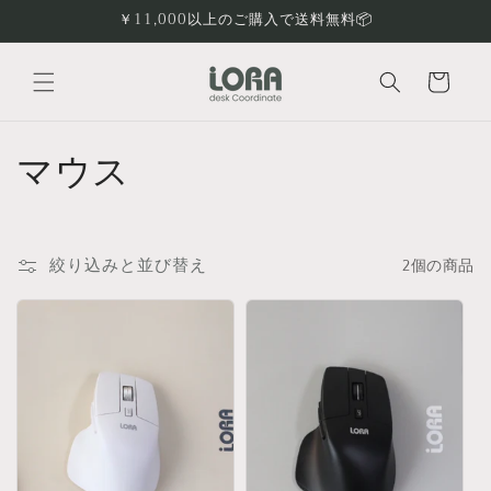
コンテ
￥11,000以上のご購入で送料無料📦
ンツに
進む
カ
ー
ト
コ
マウス
レ
ク
絞り込みと並び替え
2個の商品
シ
ョ
ン
: