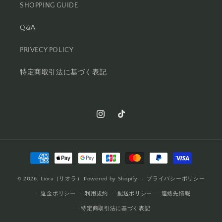
SHOPPING GUIDE
Q&A
PRIVECY POLICY
特定商取引法に基づく表記
Instagram
TikTok
決
済
© 2026,
Liora（リオラ）
Powered by Shopify
方
プライバシーポリシー
法
返金ポリシー
利用規約
配送ポリシー
連絡先情報
特定商取引法に基づく表記