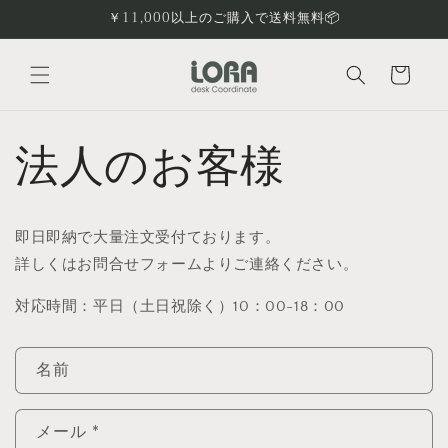
コンテ
￥11,000以上のご購入で送料無料📦
ンツに
進む
カ
ー
ト
法人のお客様
即日即納で大量注文受付ております。
詳しくはお問合せフォームよりご連絡ください。
対応時間：平日（土日祝除く）10：00-18：00
お
名前
問
い
メール
*
合