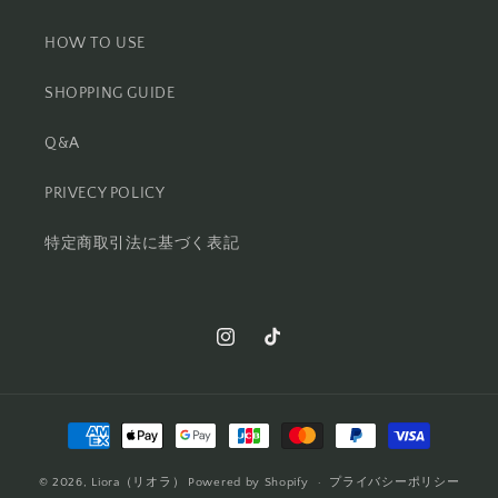
HOW TO USE
SHOPPING GUIDE
Q&A
PRIVECY POLICY
特定商取引法に基づく表記
Instagram
TikTok
決
済
© 2026,
Liora（リオラ）
Powered by Shopify
方
プライバシーポリシー