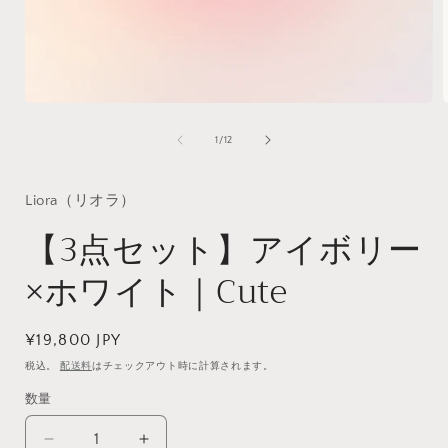
モ
ー
の
1
/
12
ダ
ル
で
Liora（リオラ）
メ
デ
【3点セット】アイボリー
ィ
ア
×ホワイト｜Cute
(1)
(
を
開
く
通
¥19,800 JPY
常
税込。
配送料
はチェックアウト時に計算されます。
価
数量
格