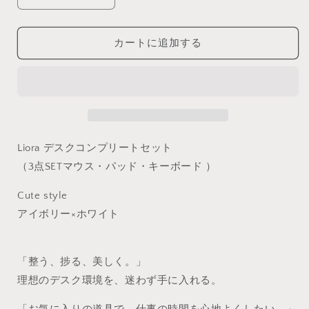
【3
【3
点
点
セ
セ
カートに追加する
ッ
ッ
ト】
ト】
ア
ア
イ
イ
ボ
ボ
リ
リ
Liora デスクコンプリートセット
ー
ー
×
×
（3点SETマウス・パッド・キーボード ）
ホ
ホ
Cute style
ワ
ワ
イ
イ
アイボリー×ホワイト
ト
ト
｜
｜
Cute
Cute
「整う、捗る、美しく。」
の
の
理想のデスク環境を、迷わず手に入れる。
数
数