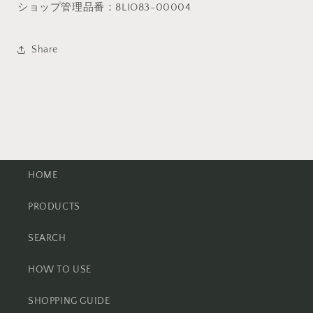
ショップ管理品番：8LIO83-00004
Share
HOME
PRODUCTS
SEARCH
HOW TO USE
SHOPPING GUIDE