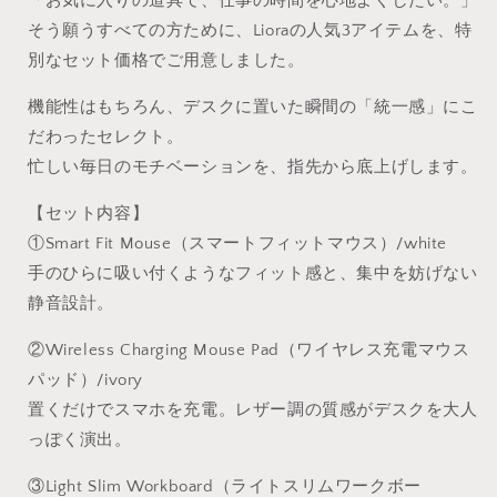
「お気に入りの道具で、仕事の時間を心地よくしたい。」
量
量
を
を
そう願うすべての方ために、Lioraの人気3アイテムを、特
減
増
別なセット価格でご用意しました。
ら
や
機能性はもちろん、デスクに置いた瞬間の「統一感」にこ
す
す
だわったセレクト。
忙しい毎日のモチベーションを、指先から底上げします。
【セット内容】
①Smart Fit Mouse（スマートフィットマウス）/white
手のひらに吸い付くようなフィット感と、集中を妨げない
静音設計。
②Wireless Charging Mouse Pad（ワイヤレス充電マウス
パッド）/ivory
置くだけでスマホを充電。レザー調の質感がデスクを大人
っぽく演出。
③Light Slim Workboard（ライトスリムワークボー